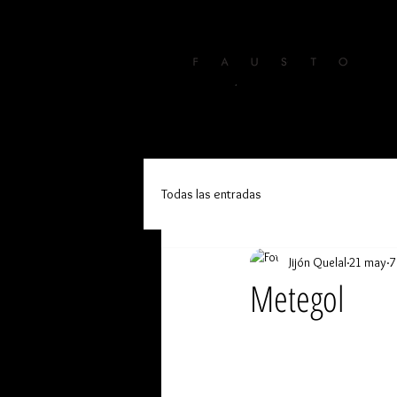
Inicio
Foto
Todas las entradas
Jijón Quelal
21 may
7
Metegol