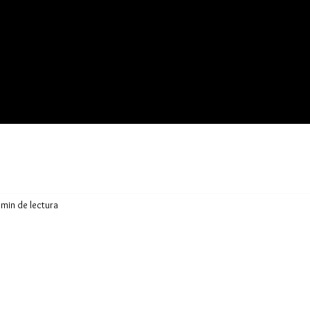
grafía
Movimiento Gráfico
Videodanza
Relatos
Proyectos escénic
 min de lectura