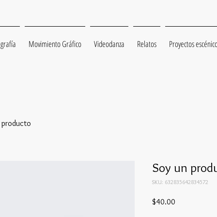
grafía
Movimiento Gráfico
Videodanza
Relatos
Proyectos escénic
 producto
Soy un prod
SKU: 632835642834572
Precio
$40.00