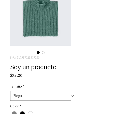
SKU: 217537123517253
Soy un producto
Precio
$25.00
Tamaño
*
Color
*