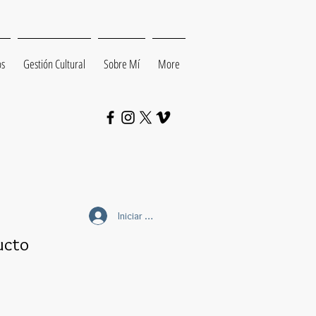
os
Gestión Cultural
Sobre Mí
More
Iniciar sesión
ucto
ecio