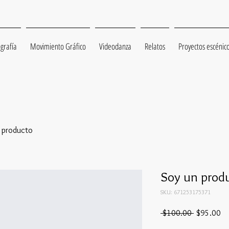
grafía
Movimiento Gráfico
Videodanza
Relatos
Proyectos escénic
 producto
Soy un prod
SKU: 671253175371
Precio
Pr
 $100.00 
$95.00
de